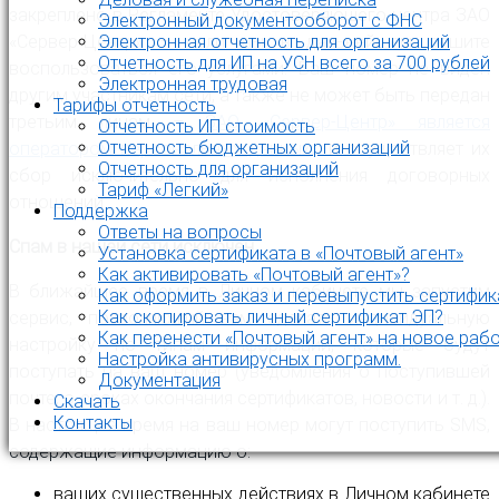
закреплено в Регламенте Удостоверяющего центра ЗАО
Электронный документооборот с ФНС
«Сервер-Центр» – если вы в дальнейшем решите
Электронная отчетность для организаций
Отчетность для ИП на УСН всего за 700 рублей
воспользоваться его услугами. Ваш номер не виден
Электронная трудовая
другим участникам сети, а также не может быть передан
Тарифы отчетность
третьим лицам –
ЗАО «Сервер-Центр» является
Отчетность ИП стоимость
Отчетность бюджетных организаций
оператором персональных данных
, и осуществляет их
Отчетность для организаций
сбор исключительно для исполнения договорных
Тариф «Легкий»
отношений.
Поддержка
Ответы на вопросы
Спам в нашей сети исключен.
Установка сертификата в «Почтовый агент»
Как активировать «Почтовый агент»?
В ближайшее время в Личном кабинете мы запустим
Как оформить заказ и перевыпустить сертифик
Как скопировать личный сертификат ЭП?
сервис, позволяющий вам сделать индивидуальную
Как перенести «Почтовый агент» на новое раб
настройку по типам информации, которые будут
Настройка антивирусных программ.
поступать на ваш номер (уведомления о поступившей
Документация
почте, о сроках окончания сертификатов, новости и т. д.).
Скачать
Контакты
В настоящее время на ваш номер могут поступить SMS,
содержащие информацию о:
ваших существенных действиях в Личном кабинете