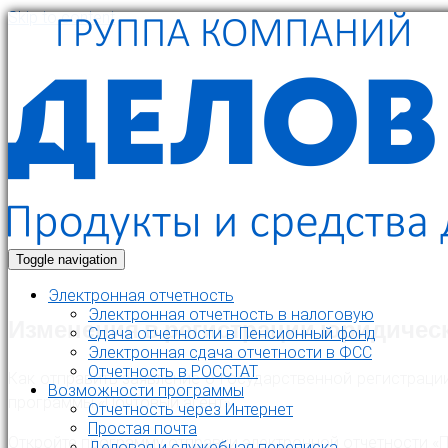
Skip to content
Toggle navigation
Электронная отчетность
Электронная отчетность в налоговую
Изменения в регистрации юридичес
Cдача отчетности в Пенсионный фонд
Электронная сдача отчетности в ФСС
Отчетность в РОССТАТ
Как отправить заявление о государственной регистраци
Возможности программы
программы «Почтовый агент».
Отчетность через Интернет
Простая почта
Откройте программу отправки электронной отчетности «П
Деловая и служебная переписка