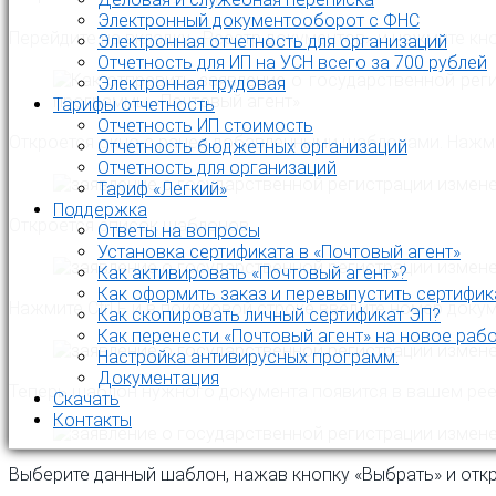
Электронный документооборот с ФНС
Перейдите на вкладку «Реестр документов» и нажмите кно
Электронная отчетность для организаций
Отчетность для ИП на УСН всего за 700 рублей
Электронная трудовая
Тарифы отчетность
Отчетность ИП стоимость
Откроется окно с ранее добавленными шаблонами. Нажми
Отчетность бюджетных организаций
Отчетность для организаций
Тариф «Легкий»
Поддержка
Откроется список шаблонов.
Ответы на вопросы
Установка сертификата в «Почтовый агент»
Как активировать «Почтовый агент»?
Как оформить заказ и перевыпустить сертифик
Нажмите Ctrl F и в поисковой строке введите номер док
Как скопировать личный сертификат ЭП?
Как перенести «Почтовый агент» на новое раб
Настройка антивирусных программ.
Документация
Теперь шаблон нужного документа появится в вашем рее
Скачать
Контакты
Выберите данный шаблон, нажав кнопку «Выбрать» и откр