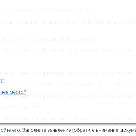
пку «Добавить» (в левом верхнем углу).
те кнопку «Обновить шаблоны с сервера».
ат
умента: 1111502. Отметьте галочкой найденный шаблон и н
очее место?
стре документов.
ойте его. Заполните заявление (обратите внимание, докум