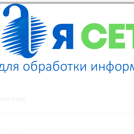
ких лиц
и изменений, вносимых в учредительные документы юрид
очтовый агент».