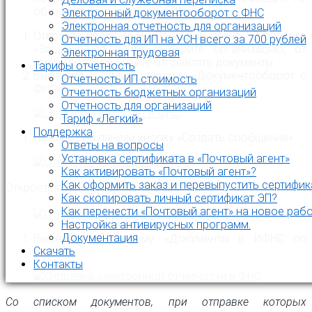
обязана отчитываться по НДС).
Электронный документооборот с ФНС
Электронная отчетность для организаций
Откройте программу «Почтовый агент». В разделе
Отчетность для ИП на УСН всего за 700 рублей
«Защищенная почта выберите организацию, от
Электронная трудовая
имени которой будете отправлять документы.
Тарифы отчетность
Выберите в списке систему «Документооборот с
Отчетность ИП стоимость
ФНС».
Отчетность бюджетных организаций
Отчетность для организаций
Тариф «Легкий»
Поддержка
Нажмите на панели кнопку «Создать сообщение»
Ответы на вопросы
Установка сертификата в «Почтовый агент»
Как активировать «Почтовый агент»?
Как оформить заказ и перевыпустить сертифик
Откроется окно создания письма:
Как скопировать личный сертификат ЭП?
Как перенести «Почтовый агент» на новое раб
Настройка антивирусных программ.
Документация
Выберите подсистему «Документы в ИФНС по
Скачать
описи».
Контакты
Со списком документов, при отправке которых