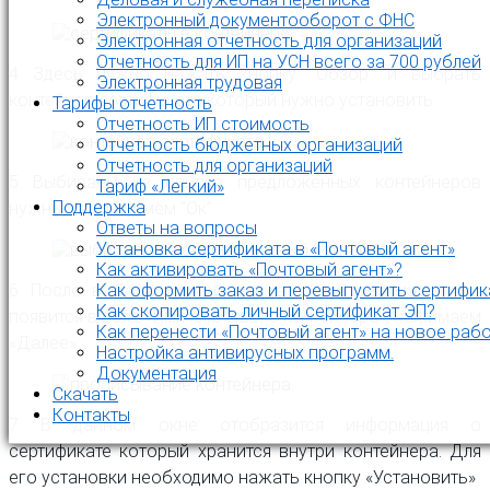
Электронный документооборот с ФНС
Электронная отчетность для организаций
Отчетность для ИП на УСН всего за 700 рублей
4 Здесь нужно нажать кнопку “Обзор” и выбрать
Электронная трудовая
контейнер сертификата который нужно установить:
Тарифы отчетность
Отчетность ИП стоимость
Отчетность бюджетных организаций
Отчетность для организаций
5 Выбираем из списка предложенных контейнеров
Тариф «Легкий»
Поддержка
нужный вам и жмём “Ок”
Ответы на вопросы
Установка сертификата в «Почтовый агент»
Как активировать «Почтовый агент»?
6 После выбора контейнера его имя автоматически
Как оформить заказ и перевыпустить сертифик
Как скопировать личный сертификат ЭП?
появится в поле «Имя ключевого контейнера», нажимаем
Как перенести «Почтовый агент» на новое раб
«Далее»
Настройка антивирусных программ.
Документация
Скачать
Контакты
7 В данном окне отобразится информация о
сертификате который хранится внутри контейнера. Для
его установки необходимо нажать кнопку «Установить»