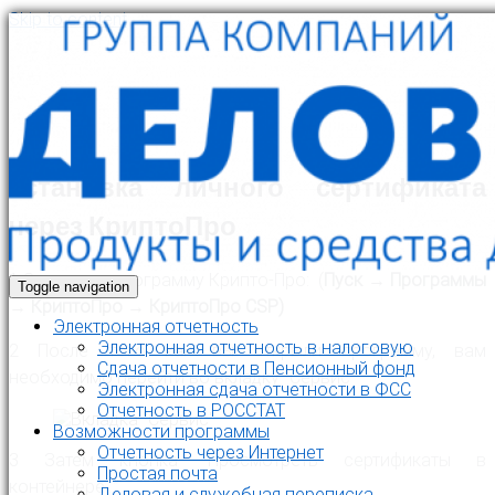
Skip to content
Установка личного сертификата
через КриптоПро
1 Запустите программу Крипто-Про: (
Пуск → Программы
Toggle navigation
→ КриптоПро → КриптоПро CSP)
Электронная отчетность
Электронная отчетность в налоговую
2 После того как вы открыли программу, вам
Cдача отчетности в Пенсионный фонд
необходимо перейти во вкладку “Сервис”
Электронная сдача отчетности в ФСС
Отчетность в РОССТАТ
Возможности программы
Отчетность через Интернет
3 Затем кнопка “Просмотреть сертификаты в
Простая почта
контейнере…”
Деловая и служебная переписка