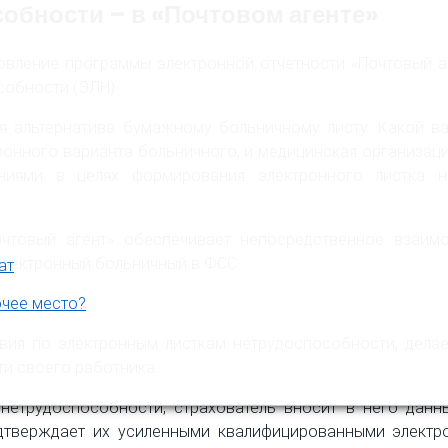
обности – в «Почтовом агенте»
вление программы электронной отчетности «Почтовый аг
обности (ЭЛН).
я альтернатива бумажному больничному листу. Какой ва
тронного варианта больничного, и медицинская организац
иями в целях формирования электронного листка н
очтовый агент» обеспечивает непосредственное взаи
электронный больничный в ФСС.
ат
тов?
очее место?
вия по электронным листкам нетрудоспособности, дел
и своего работника.
етрудоспособности, страхователь вносит в него данн
дтверждает их усиленными квалифицированными электро