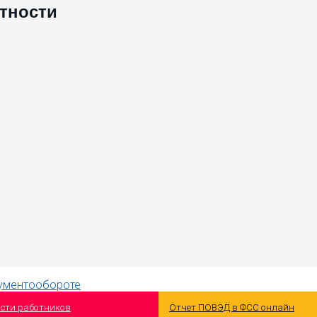
етности
ости работников
Отчет ПОВЭД в ФСС онлайн