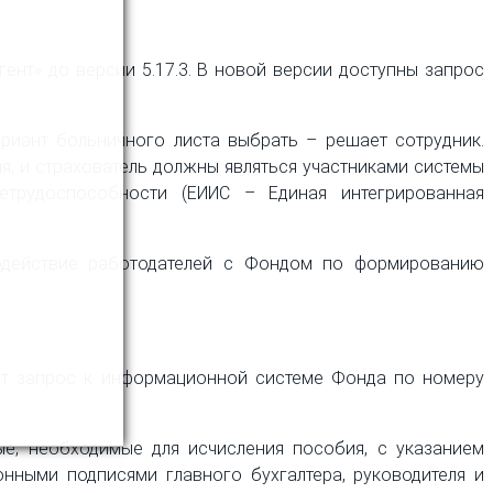
ент» до версии 5.17.3. В новой версии доступны запрос
риант больничного листа выбрать – решает сотрудник.
ия, и страхователь должны являться участниками системы
етрудоспособности (ЕИИС – Единая интегрированная
модействие работодателей с Фондом по формированию
ает запрос к информационной системе Фонда по номеру
ые, необходимые для исчисления пособия, с указанием
нными подписями главного бухгалтера, руководителя и