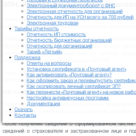
ЭЛН: Электронный лист нетрудоспос
Электронный документооборот с ФНС
Электронная отчетность для организаций
Отчетность для ИП на УСН всего за 700 рублей
Уважаемые пользователи! 7 февраля 2020 г. вышло обно
Электронная трудовая
данных и формирование электронных листов нетрудоспос
Тарифы отчетность
Отчетность ИП стоимость
Электронный больничный лист (ЭЛН) – это современна
Отчетность бюджетных организаций
Однако, следует иметь ввиду, что для обеспечения элек
Отчетность для организаций
Тариф «Легкий»
информационного взаимодействия по обмену сведен
Поддержка
информационная система «Соцстрах» ФСС РФ).
Ответы на вопросы
Установка сертификата в «Почтовый агент»
Новая версия программы электронной отчетности «П
Как активировать «Почтовый агент»?
электронных листков нетрудоспособности и отправляет 
Как оформить заказ и перевыпустить сертифик
Как скопировать личный сертификат ЭП?
ЭЛН: Как работает система электронных больничных лис
Как перенести «Почтовый агент» на новое раб
Настройка антивирусных программ.
Документация
Работодатель, в рамках информационного взаимодейст
Скачать
СНИЛС и номеру электронного листка нетрудоспособност
Контакты
После получения сведений о сформированном листке н
сведений о страхователе и застрахованном лице и по