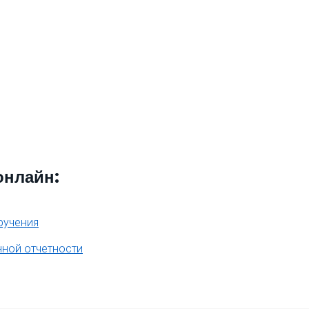
онлайн:
ручения
нной отчетности