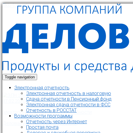
Skip to content
Toggle navigation
Электронная отчетность
Электронная отчетность в налоговую
Cдача отчетности в Пенсионный фонд
07.02.2020
07.02.2020
by
Дмитрий Приходько
Электронная сдача отчетности в ФСС
Отчетность в РОССТАТ
электронный лист нетрудоспособности
Возможности программы
Отчетность через Интернет
Деловая и служебная переписка
Простая почта
Деловая и служебная переписка