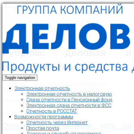
Skip to content
Рубрика:
Деловая и
служебная переписка
Toggle navigation
Электронная отчетность
07.10.2020
28.10.2020
by
Дмитрий Приходько
Электронная отчетность в налоговую
Cдача отчетности в Пенсионный фонд
налоговые выплаты
Электронная сдача отчетности в ФСС
Отчетность в РОССТАТ
Деловая и служебная переписка
Возможности программы
Отчетность через Интернет
Отчетность в октябре: есть ли
Простая почта
Деловая и служебная переписка