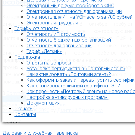
особенности
Электронный документооборот с ФНС
Электронная отчетность для организаций
Каждый год в октябре сдаются различные виды
Отчетность для ИП на УСН всего за 700 рублей
Электронная трудовая
отчетности за 3 квартал. В октябре требуют
Тарифы отчетность
предоставлять отчетность все контролирующие
Отчетность ИП стоимость
инстанции. Отчетность в ФНС, отчетность в ПФР и
Отчетность бюджетных организаций
Отчетность для организаций
Росстат, отчетность в ФСС – конкретные виды
Тариф «Легкий»
отчетности зависят от формы собственности
Поддержка
предприятия, его размера, режима налогообложения и
Ответы на вопросы
прочих индивидуальных особенностей. Сдавать
Установка сертификата в «Почтовый агент»
Как активировать «Почтовый агент»?
отёчность максимально удобным образом можно с
Как оформить заказ и перевыпустить сертифик
помощью…
Как скопировать личный сертификат ЭП?
Как перенести «Почтовый агент» на новое раб
0
Comments
Настройка антивирусных программ.
Подробнее
Документация
Скачать
24.09.2020
25.09.2020
by
Дмитрий Приходько
Контакты
Росстат
Деловая и служебная переписка