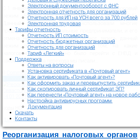
Электронный документооборот с ФНС
С 1 января 2021 года перестал действовать налоговый
Электронная отчетность для организаций
режим «Единый налог на вмененный доход» (ЕНВД).
Отчетность для ИП на УСН всего за 700 рублей
Данный режим ценили и использовали многие
Электронная трудовая
Тарифы отчетность
предприятия и индивидуальные предприниматели, и его
Отчетность ИП стоимость
отмена не раз переносилась. И вот теперь данный
Отчетность бюджетных организаций
режим отменён окончательно. О том, на какие
Отчетность для организаций
Тариф «Легкий»
налоговые режимы можно было перейти с ЕНВД и
Поддержка
какова процедура перехода мы писали…
Ответы на вопросы
Установка сертификата в «Почтовый агент»
0
Comments
Как активировать «Почтовый агент»?
Подробнее
Как оформить заказ и перевыпустить сертифик
Как скопировать личный сертификат ЭП?
Как перенести «Почтовый агент» на новое раб
14.01.2021
14.01.2021
by
Дмитрий Приходько
Настройка антивирусных программ.
Документация
коды НО
Скачать
Контакты
Для бизнеса
Реорганизация налоговых органов