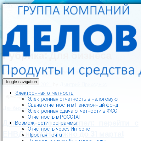
Skip to content
Рубрика:
Для бизнеса
Toggle navigation
29.01.2021
29.01.2021
by
Дмитрий Приходько
Электронная отчетность
переход на УСН
Электронная отчетность в налоговую
Cдача отчетности в Пенсионный фонд
Для бизнеса
Электронная сдача отчетности в ФСС
Отчетность в РОССТАТ
Для тех, кто не успел: перейти с
Возможности программы
Отчетность через Интернет
ЕНВД на УСН можно до 31 марта!
Простая почта
Деловая и служебная переписка